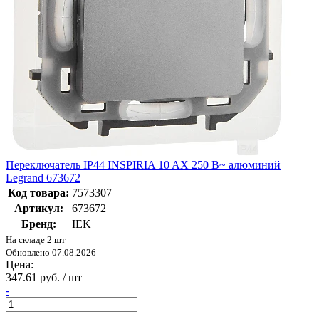
Переключатель IP44 INSPIRIA 10 AX 250 В~ алюминий
Legrand 673672
Код товара:
7573307
Артикул:
673672
Бренд:
IEK
На складе 2 шт
Обновлено 07.08.2026
Цена:
347.61 руб. / шт
-
+