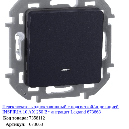
Переключатель одноклавишный с подсветкой/индикацией
INSPIRIA 10 AX 250 В~ антрацит Legrand 673663
Код товара:
7358112
Артикул:
673663