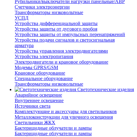
Рубильники/выключатели нагрузки панельные/АВР
Счетчики электроэнергии
Трансформаторы низковольтные
УСПД
Устройства дифференциальной защиты
Устройства защиты от дугового пробоя
Устройства защиты от импульсных перенапряжений
Устройства подачи сигналов и светосигнальная
арматура
Устройства управления электродвигателями
Устройства электропитания
Электродвигатели и крановое оборудование
Модемы GPRS/GSM
Крановое оборудование
Специальное оборудование
Трансформаторы низковольтные
Светотехнические изделия
Аварийное освещение
Внутреннее освещение
Источники света
Комплектующие и аксессуары для светильников
Металлоконструкции для уличного освещения
Светильники ЖКХ
Бактерицидные облучатели и лампы
Бактерицидные облучатели и лампы