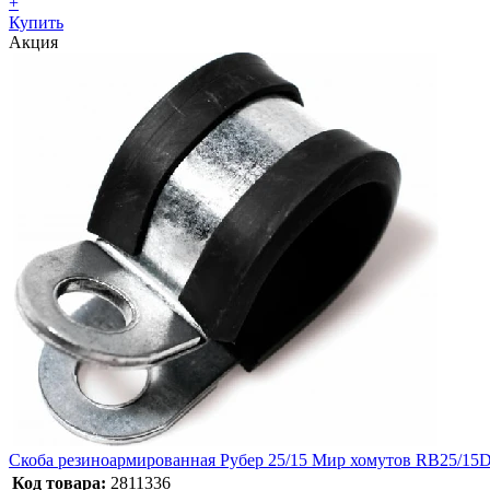
+
Купить
Акция
Скоба резиноармированная Рубер 25/15 Мир хомутов RB25/15
Код товара:
2811336