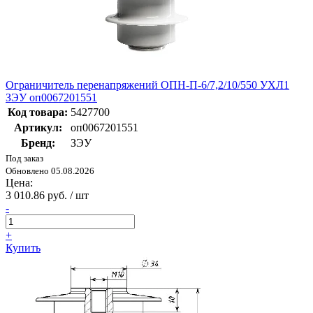
Ограничитель перенапряжений ОПН-П-6/7,2/10/550 УХЛ1
ЗЭУ оп0067201551
Код товара:
5427700
Артикул:
оп0067201551
Бренд:
ЗЭУ
Под заказ
Обновлено 05.08.2026
Цена:
3 010.86 руб. / шт
-
+
Купить