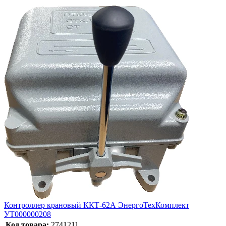
Контроллер крановый ККТ-62А ЭнергоТехКомплект
УТ000000208
Код товара:
2741211