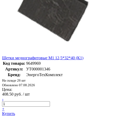
Щетки меднографитовые М1 12,5*32*40 (К1)
Код товара:
9649969
Артикул:
УТ000001346
Бренд:
ЭнергоТехКомплект
На складе 26 шт
Обновлено 07.08.2026
Цена:
408.50 руб. / шт
-
+
Купить