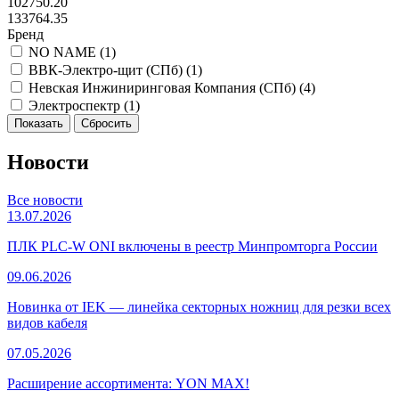
102750.20
133764.35
Бренд
NO NAME (
1
)
ВВК-Электро-щит (СПб) (
1
)
Невская Инжиниринговая Компания (СПб) (
4
)
Электроспектр (
1
)
Новости
Все новости
13.07.2026
ПЛК PLC-W ONI включены в реестр Минпромторга России
09.06.2026
Новинка от IEK — линейка секторных ножниц для резки всех
видов кабеля
07.05.2026
Расширение ассортимента: YON MAX!