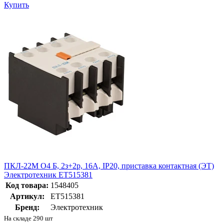
Купить
ПКЛ-22М О4 Б, 2з+2р, 16А, IP20, приставка контактная (ЭТ)
Электротехник ET515381
Код товара:
1548405
Артикул:
ET515381
Бренд:
Электротехник
На складе 290 шт