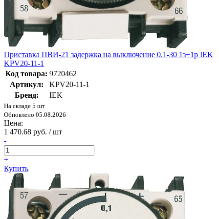
Приставка ПВИ-21 задержка на выключение 0.1-30 1з+1р IEK
KPV20-11-1
Код товара:
9720462
Артикул:
KPV20-11-1
Бренд:
IEK
На складе 5 шт
Обновлено 05.08.2026
Цена:
1 470.68 руб. / шт
-
+
Купить