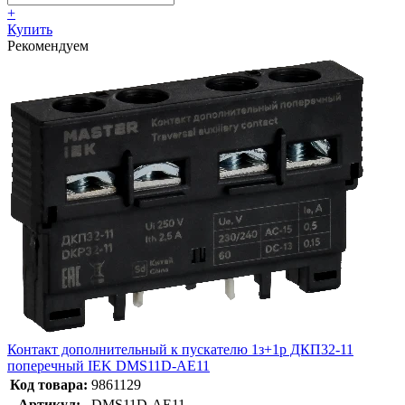
+
Купить
Рекомендуем
Контакт дополнительный к пускателю 1з+1р ДКП32-11
поперечный IEK DMS11D-AE11
Код товара:
9861129
Артикул:
DMS11D-AE11