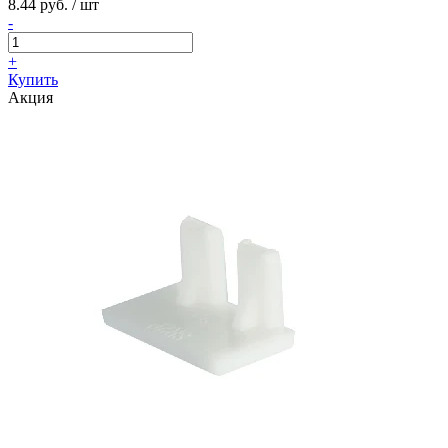
8.44 руб. / шт
-
+
Купить
Акция