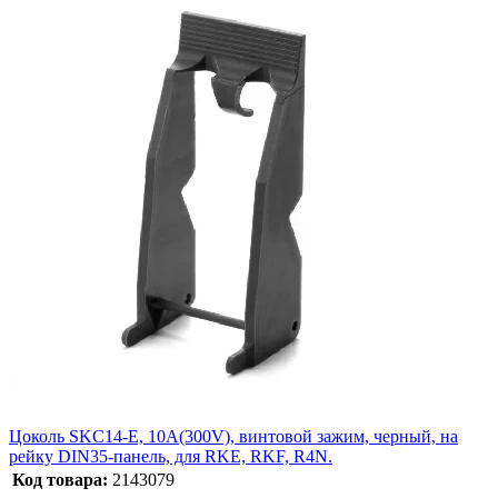
Цоколь SKC14-E, 10A(300V), винтовой зажим, черный, на
рейку DIN35-панель, для RKE, RKF, R4N.
Код товара:
2143079