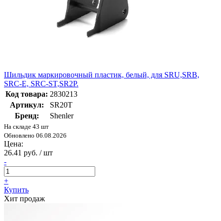
Шильдик маркировочный пластик, белый, для SRU,SRB,
SRC-E, SRC-ST,SR2P.
Код товара:
2830213
Артикул:
SR20T
Бренд:
Shenler
На складе 43 шт
Обновлено 06.08.2026
Цена:
26.41 руб. / шт
-
+
Купить
Хит продаж