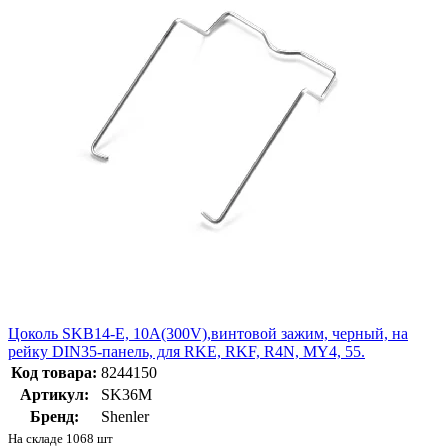
Цоколь SKB14-E, 10A(300V),винтовой зажим, черный, на
рейку DIN35-панель, для RKE, RKF, R4N, MY4, 55.
Код товара:
8244150
Артикул:
SK36M
Бренд:
Shenler
На складе 1068 шт