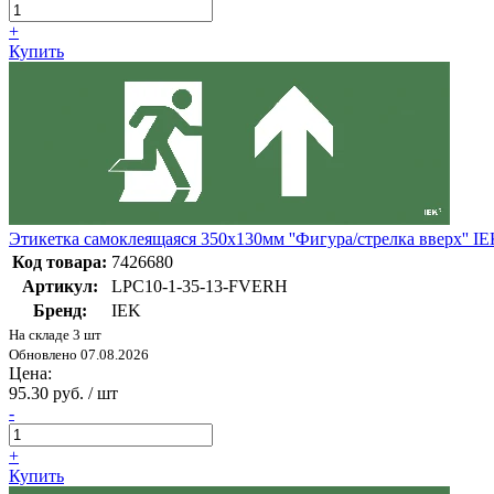
+
Купить
Этикетка самоклеящаяся 350х130мм ''Фигура/стрелка вверх'' 
Код товара:
7426680
Артикул:
LPC10-1-35-13-FVERH
Бренд:
IEK
На складе 3 шт
Обновлено 07.08.2026
Цена:
95.30 руб. / шт
-
+
Купить