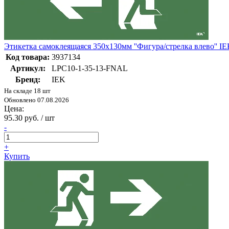
Этикетка самоклеящаяся 350х130мм ''Фигура/стрелка влево'' 
Код товара:
3937134
Артикул:
LPC10-1-35-13-FNAL
Бренд:
IEK
На складе 18 шт
Обновлено 07.08.2026
Цена:
95.30 руб. / шт
-
+
Купить