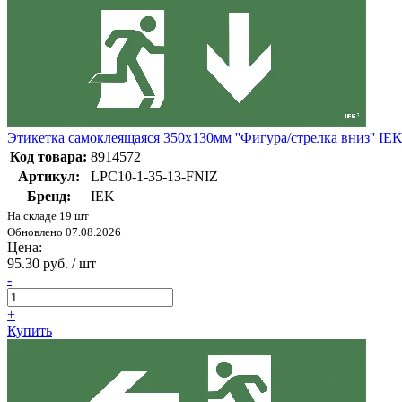
Этикетка самоклеящаяся 350х130мм ''Фигура/стрелка вниз'' IE
Код товара:
8914572
Артикул:
LPC10-1-35-13-FNIZ
Бренд:
IEK
На складе 19 шт
Обновлено 07.08.2026
Цена:
95.30 руб. / шт
-
+
Купить