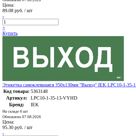
Цена:
89.08 руб. / шт
-
+
Купить
Этикетка самоклеящаяся 350х130мм ''Выход'' IEK LPC10-1-35
Код товара:
5363148
Артикул:
LPC10-1-35-13-VYHD
Бренд:
IEK
На складе 6 шт
Обновлено 07.08.2026
Цена:
95.30 руб. / шт
-