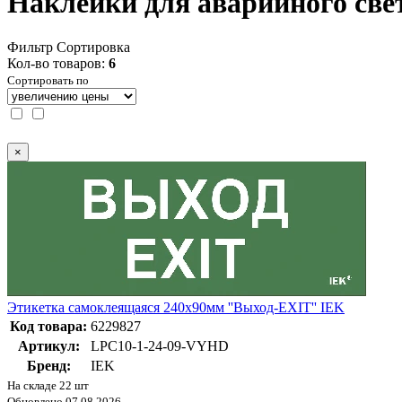
Наклейки для аварийного св
Фильтр
Сортировка
Кол-во товаров:
6
Сортировать по
×
Этикетка самоклеящаяся 240х90мм ''Выход-EXIT'' IEK
Код товара:
6229827
Артикул:
LPC10-1-24-09-VYHD
Бренд:
IEK
На складе 22 шт
Обновлено 07.08.2026