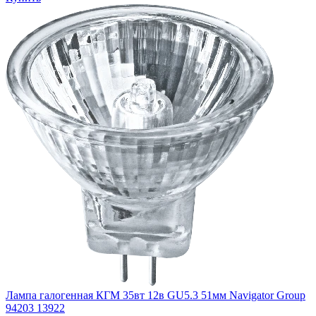
Лампа галогенная КГМ 35вт 12в GU5.3 51мм Navigator Group
94203 13922