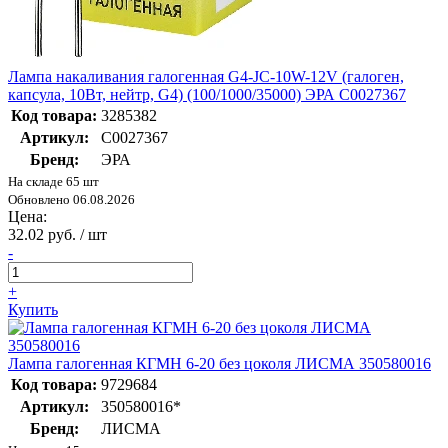
Лампа накаливания галогенная G4-JC-10W-12V (галоген,
капсула, 10Вт, нейтр, G4) (100/1000/35000) ЭРА C0027367
Код товара:
3285382
Артикул:
C0027367
Бренд:
ЭРА
На складе 65 шт
Обновлено 06.08.2026
Цена:
32.02 руб. / шт
-
+
Купить
Лампа галогенная КГМН 6-20 без цоколя ЛИСМА 350580016
Код товара:
9729684
Артикул:
350580016*
Бренд:
ЛИСМА