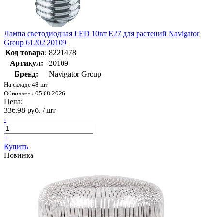
Лампа светодиодная LED 10вт Е27 для растений Navigator
Group 61202 20109
Код товара:
8221478
Артикул:
20109
Бренд:
Navigator Group
На складе 48 шт
Обновлено 05.08.2026
Цена:
336.98 руб. / шт
-
+
Купить
Новинка