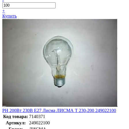
+
Купить
РН 200Вт 230В E27 Лисма ЛИСМА Т 230-200 249022100
Код товара:
7140371
Артикул:
249022100