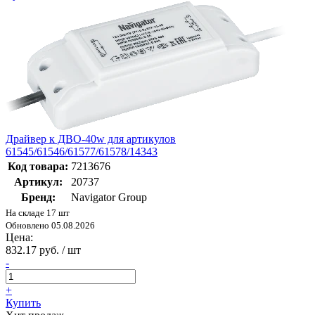
Драйвер к ДВО-40w для артикулов
61545/61546/61577/61578/14343
Код товара:
7213676
Артикул:
20737
Бренд:
Navigator Group
На складе 17 шт
Обновлено 05.08.2026
Цена:
832.17 руб. / шт
-
+
Купить