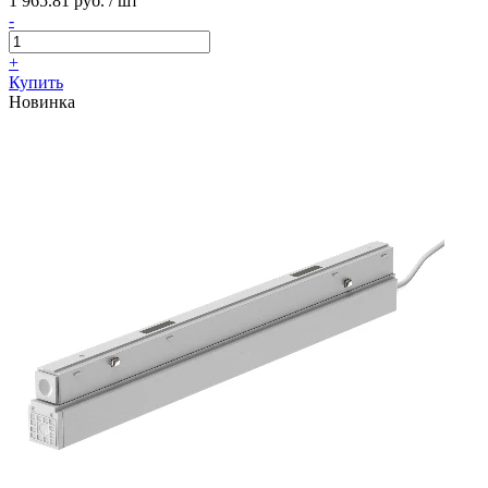
1 965.81 руб. / шт
-
+
Купить
Новинка