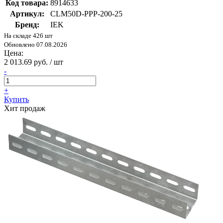
Код товара:
8914633
Артикул:
CLM50D-PPP-200-25
Бренд:
IEK
На складе 426 шт
Обновлено 07.08.2026
Цена:
2 013.69 руб. / шт
-
+
Купить
Хит продаж