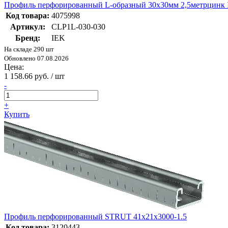
Профиль перфорированный L-образный 30х30мм 2,5метрцинк 
Код товара:
4075998
Артикул:
CLP1L-030-030
Бренд:
IEK
На складе 290 шт
Обновлено 07.08.2026
Цена:
1 158.66 руб. / шт
-
+
Купить
Профиль перфорированный STRUT 41х21х3000-1.5
Код товара:
3120443