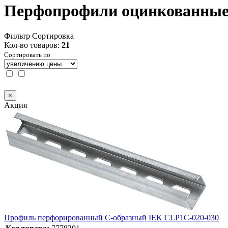
Перфопрофили оцинкованные 
Фильтр
Сортировка
Кол-во товаров:
21
Сортировать по
×
Акция
Профиль перфорированный C-образный IEK CLP1C-020-030