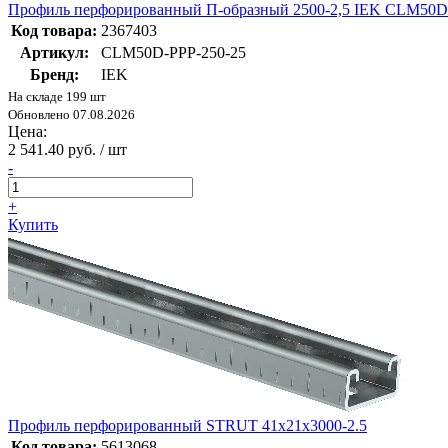
Профиль перфорированный П-образный 2500-2,5 IEK CLM50D
Код товара:
2367403
Артикул:
CLM50D-PPP-250-25
Бренд:
IEK
На складе 199 шт
Обновлено 07.08.2026
Цена:
2 541.40 руб. / шт
-
+
Купить
Профиль перфорированный STRUT 41x21х3000-2.5
Код товара:
5613068