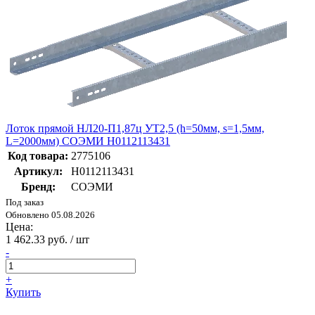
Лоток прямой НЛ20-П1,87ц УТ2,5 (h=50мм, s=1,5мм,
L=2000мм) СОЭМИ Н0112113431
Код товара:
2775106
Артикул:
Н0112113431
Бренд:
СОЭМИ
Под заказ
Обновлено 05.08.2026
Цена:
1 462.33 руб. / шт
-
+
Купить