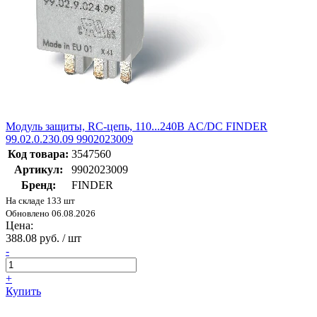
Модуль защиты, RC-цепь, 110...240В AC/DC FINDER
99.02.0.230.09 9902023009
Код товара:
3547560
Артикул:
9902023009
Бренд:
FINDER
На складе 133 шт
Обновлено 06.08.2026
Цена:
388.08 руб. / шт
-
+
Купить