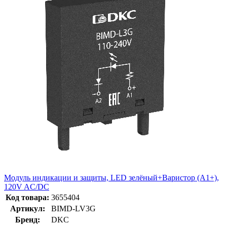
Модуль индикации и защиты, LED зелёный+Варистор (A1+),
120V AC/DC
Код товара:
3655404
Артикул:
BIMD-LV3G
Бренд:
DKC