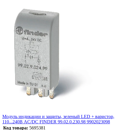
Модуль индикации и защиты, зеленый LED + варистор,
110...240В AC/DC FINDER 99.02.0.230.98 9902023098
Код товара:
5695381