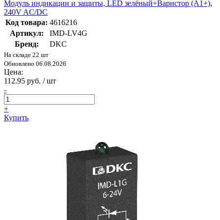
Модуль индикации и защиты, LED зелёный+Варистор (A1+),
240V AC/DC
Код товара:
4616216
Артикул:
IMD-LV4G
Бренд:
DKC
На складе 22 шт
Обновлено 06.08.2026
Цена:
112.95 руб. / шт
-
+
Купить