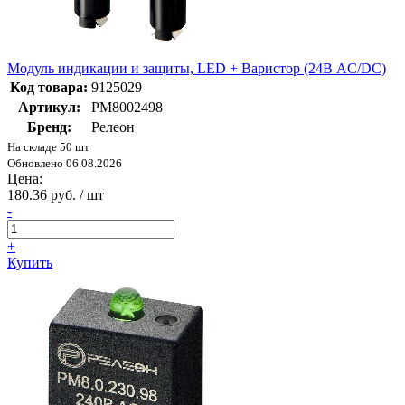
Модуль индикации и защиты, LED + Варистор (24В AC/DC)
Код товара:
9125029
Артикул:
PM8002498
Бренд:
Релеон
На складе 50 шт
Обновлено 06.08.2026
Цена:
180.36 руб. / шт
-
+
Купить