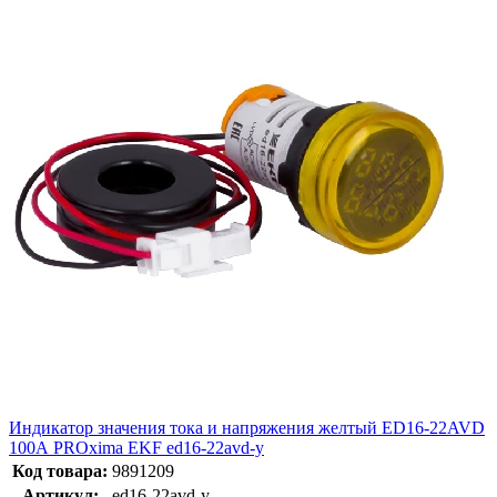
Индикатор значения тока и напряжения желтый ED16-22AVD
100А PROxima EKF ed16-22avd-y
Код товара:
9891209
Артикул:
ed16-22avd-y